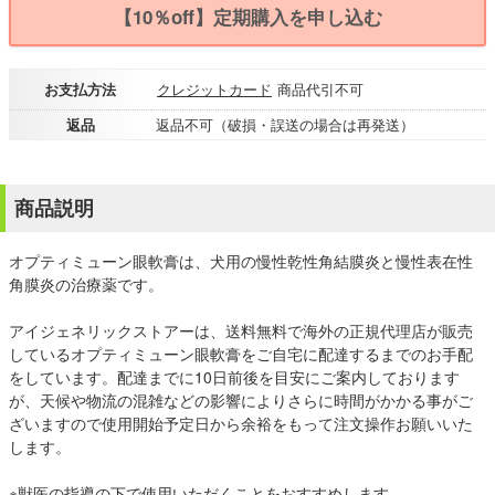
【10％off】定期購入を申し込む
お支払方法
クレジットカード
商品代引不可
返品
返品不可（破損・誤送の場合は再発送）
商品説明
オプティミューン眼軟膏は、犬用の慢性乾性角結膜炎と慢性表在性
角膜炎の治療薬です。
アイジェネリックストアーは、送料無料で海外の正規代理店が販売
しているオプティミューン眼軟膏をご自宅に配達するまでのお手配
をしています。配達までに10日前後を目安にご案内しております
が、天候や物流の混雑などの影響によりさらに時間がかかる事がご
ざいますので使用開始予定日から余裕をもって注文操作お願いいた
します。
※獣医の指導の下で使用いただくことをおすすめします。