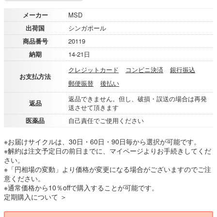
メーカー
MSD
出荷国
シンガポール
商品番号
20119
納期
14-21日
クレジットカード
コンビニ決済
銀行振込
お支払方法
郵便振替
後払い
返品できません。但し、破損・誤送の場合は再発
返品
送させて頂きます
医薬品
自己責任でご使用ください
※お届けサイクルは、30日・60日・90日毎から選択が可能です。
※解約は注文予定日の前日までに、マイページよりお手続きしてくだ
さい。
※「円相場の変動」より価格が変更になる場合がございますのでご注
意ください。
※通常価格から10％offで購入することが可能です。
定期購入について ＞