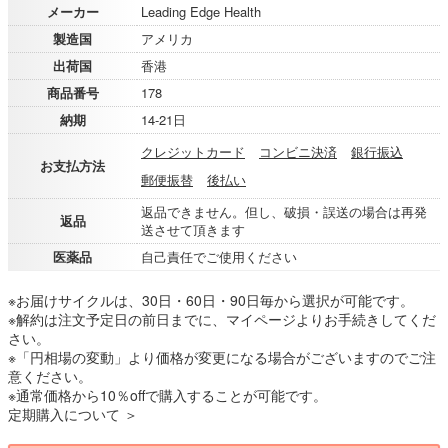
メーカー
Leading Edge Health
製造国
アメリカ
出荷国
香港
商品番号
178
納期
14-21日
クレジットカード
コンビニ決済
銀行振込
お支払方法
郵便振替
後払い
返品できません。但し、破損・誤送の場合は再発
返品
送させて頂きます
医薬品
自己責任でご使用ください
※お届けサイクルは、30日・60日・90日毎から選択が可能です。
※解約は注文予定日の前日までに、マイページよりお手続きしてくだ
さい。
※「円相場の変動」より価格が変更になる場合がございますのでご注
意ください。
※通常価格から10％offで購入することが可能です。
定期購入について ＞