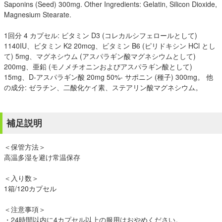
Saponins (Seed) 300mg. Other Ingredients: Gelatin, Silicon Dioxide,
Magnesium Stearate.
1回分 4 カプセル: ビタミン D3 (コレカルシフェロールとして)
1140IU、ビタミン K2 20mcg、ビタミン B6 (ピリドキシン HCl とし
て) 5mg、マグネシウム (アスパラギン酸マグネシウムとして)
200mg、亜鉛 (モノメチオニンおよびアスパラギン酸として)
15mg、D-アスパラギン酸 20mg 50%- サポニン (種子) 300mg。 他
の成分: ゼラチン、二酸化ケイ素、ステアリン酸マグネシウム。
補足説明
＜保管方法＞
高温多湿を避け常温保存
＜入り数＞
1箱/120カプセル
＜注意事項＞
・24時間以内に4カプセル以上の服用はおやめください。