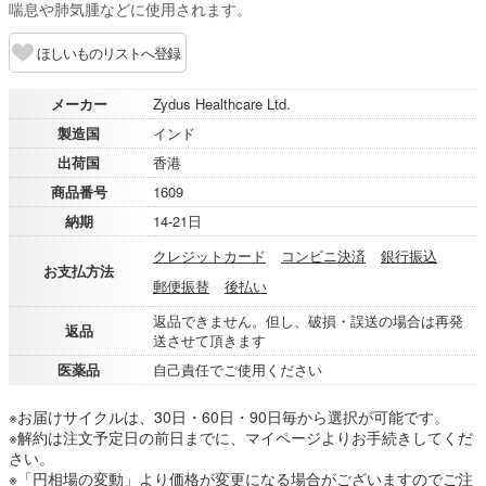
喘息や肺気腫などに使用されます。
ほしいものリストへ登録
メーカー
Zydus Healthcare Ltd.
製造国
インド
出荷国
香港
商品番号
1609
納期
14-21日
クレジットカード
コンビニ決済
銀行振込
お支払方法
郵便振替
後払い
返品できません。但し、破損・誤送の場合は再発
返品
送させて頂きます
医薬品
自己責任でご使用ください
※お届けサイクルは、30日・60日・90日毎から選択が可能です。
※解約は注文予定日の前日までに、マイページよりお手続きしてくだ
さい。
※「円相場の変動」より価格が変更になる場合がございますのでご注