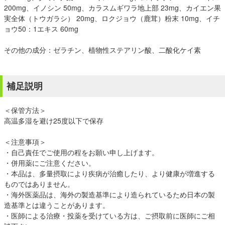
200mg、イノシン 50mg、カラスムギワラ地上部 23mg、カイエン果
実全体（トウガラシ） 20mg、ロクジョウ（鹿茸）粉末 10mg、イチ
ョウ50：1エキス 60mg
その他の成分：ゼラチン、植物性ステアリン酸、二酸化ケイ素
補足説明
＜保管方法＞
高温多湿を避け25度以下で保存
＜注意事項＞
・自己責任でご使用の程をお願い申し上げます。
・併用薬にご注意ください。
・本品は、多量摂取により疾病が治癒したり、より健康が増進する
ものではありません。
・海外医薬品は、海外の製造基準により造られているため日本の製
造基準とは違うことがあります。
・医師による治療・投薬を受けている方は、ご摂取前に医師にご相