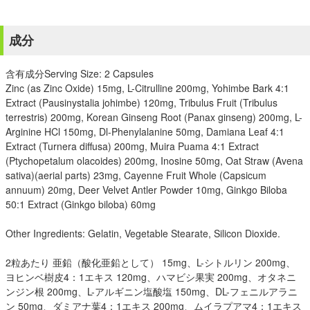
成分
含有成分Serving Size: 2 Capsules
Zinc (as Zinc Oxide) 15mg, L-Citrulline 200mg, Yohimbe Bark 4:1
Extract (Pausinystalia johimbe) 120mg, Tribulus Fruit (Tribulus
terrestris) 200mg, Korean Ginseng Root (Panax ginseng) 200mg, L-
Arginine HCl 150mg, Dl-Phenylalanine 50mg, Damiana Leaf 4:1
Extract (Turnera diffusa) 200mg, Muira Puama 4:1 Extract
(Ptychopetalum olacoides) 200mg, Inosine 50mg, Oat Straw (Avena
sativa)(aerial parts) 23mg, Cayenne Fruit Whole (Capsicum
annuum) 20mg, Deer Velvet Antler Powder 10mg, Ginkgo Biloba
50:1 Extract (Ginkgo biloba) 60mg
Other Ingredients: Gelatin, Vegetable Stearate, Silicon Dioxide.
2粒あたり 亜鉛（酸化亜鉛として） 15mg、L-シトルリン 200mg、
ヨヒンベ樹皮4：1エキス 120mg、ハマビシ果実 200mg、オタネニ
ンジン根 200mg、L-アルギニン塩酸塩 150mg、DL-フェニルアラニ
ン 50mg、ダミアナ葉4：1エキス 200mg、ムイラプアマ4：1エキス