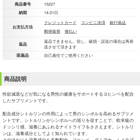
商品番号
15227
納期
14-21日
クレジットカード
コンビニ決済
銀行振込
お支払方法
郵便振替
後払い
返品できません。但し、破損・誤送の場合は再発
返品
送させて頂きます
医薬品
自己責任でご使用ください
商品説明
性欲減退などが気になる男性の健康をサポートするヨヒンベを配合
したサプリメントです。
配合成分シトルリンの作用によって男のシンボルを高めるサプリメ
ントです。シトルリンがシンボルへの巡りを促すことで、欧米級の
ドッシリ感、滋養にあふれるナイトライフをささえます。シトルリ
ンは、滋養成分としてよく知られています。
そのほかにも滋養成分を多数配合。ヨヒンベ、ダミアナ、ムイラプ