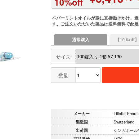
10%off
ペパーミントオイルが腸に直接働きかけ、過
す。ご注文いただいた製品は送料無料で配達
通常購入
【10％of
サイズ
数量
メーカー
Tillotts Phar
製造国
Switzerland
出荷国
シンガポール
商品番号
1479