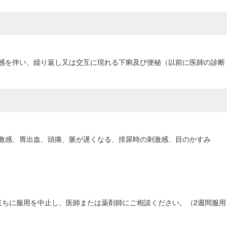
感を伴い、繰り返し又は交互に現れる下痢及び便秘（以前に医師の診断
激感、胃出血、頭痛、脈が遅くなる、排尿時の刺激感、目のかすみ
直ちに服用を中止し、医師または薬剤師にご相談ください。（2週間服