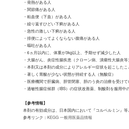
・発熱がある人
・関節痛がある人
・粘血便（下血）がある人
・繰り返すひどい下痢がある人
・急性の激しい下痢がある人
・排便によってよくならない腹痛がある人
・嘔吐がある人
・6ヵ月以内に、体重が3kg以上、予期せず減少した人
・大腸がん、炎症性腸疾患（クローン病、潰瘍性大腸炎等
・本剤又は本剤の成分によりアレルギー症状を起こしたこ
・著しく胃酸が少ない状態が持続する人（無酸症）
・医療機関で肝臓病、胆管閉塞、胆のう炎の治療を受けて
・過敏性腸症候群（IBS）の症状改善薬、制酸剤を服用中
【参考情報】
本剤の有効成分は、日本国内において『コルペルミン』等
参考リンク：
KEGG 一般用医薬品情報