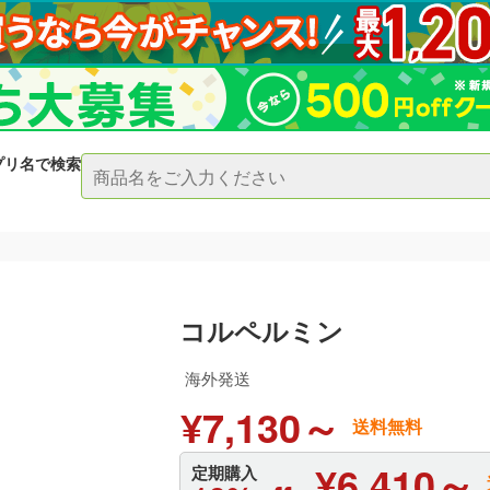
プリ名で検索
コルペルミン
海外発送
¥7,130～
送料無料
¥6,410～
定期購入