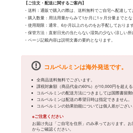
【ご注文・配送に関するご案内】
・送料：通販で購入の際は、送料無料でご自宅へ配達してお
・購入数量：用法用量からみて1か月に1ヶ月分量までとな
・使用期限：通常、6か月以上のものをお手配しておりま
・保管方法：直射日光の当たらない湿気の少ない涼しい所
・ページ記載内容は説明文書の要約となります。
コルペルミンは海外発送です。
全商品送料無料でございます。
課税対象額（商品代金の60%）が10,000円を超
コルペルミンの配送方法につきましては国際書留郵
コルペルミンは配送の希望日時は指定できません。
コルペルミンの効果効能については個人差がござい
※ご注意ください
お届け先は「ご自宅を住所」のみ承っております。お
からご確認ください。