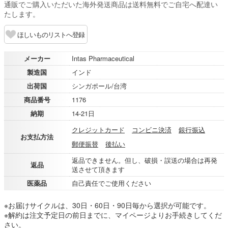
通販でご購入いただいた海外発送商品は送料無料でご自宅へ配達い
たします。
ほしいものリストへ登録
メーカー
Intas Pharmaceutical
製造国
インド
出荷国
シンガポール/台湾
商品番号
1176
納期
14-21日
クレジットカード
コンビニ決済
銀行振込
お支払方法
郵便振替
後払い
返品できません。但し、破損・誤送の場合は再発
返品
送させて頂きます
医薬品
自己責任でご使用ください
※お届けサイクルは、30日・60日・90日毎から選択が可能です。
※解約は注文予定日の前日までに、マイページよりお手続きしてくだ
さい。