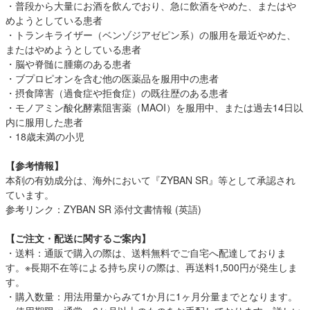
・普段から大量にお酒を飲んでおり、急に飲酒をやめた、またはや
めようとしている患者
・トランキライザー（ベンゾジアゼピン系）の服用を最近やめた、
またはやめようとしている患者
・脳や脊髄に腫瘍のある患者
・ブプロピオンを含む他の医薬品を服用中の患者
・摂食障害（過食症や拒食症）の既往歴のある患者
・モノアミン酸化酵素阻害薬（MAOI）を服用中、または過去14日以
内に服用した患者
・18歳未満の小児
【参考情報】
本剤の有効成分は、海外において『ZYBAN SR』等として承認され
ています。
参考リンク：
ZYBAN SR 添付文書情報 (英語)
【ご注文・配送に関するご案内】
・送料：通販で購入の際は、送料無料でご自宅へ配達しておりま
す。※長期不在等による持ち戻りの際は、再送料1,500円が発生しま
す。
・購入数量：用法用量からみて1か月に1ヶ月分量までとなります。