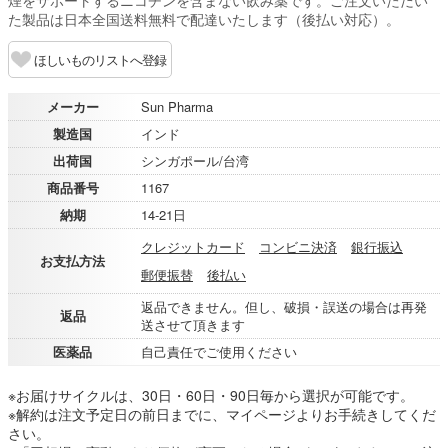
煙をサポートするニコチンを含まない飲み薬です。ご注文いただい
た製品は日本全国送料無料で配達いたします（後払い対応）。
ほしいものリストへ登録
メーカー
Sun Pharma
製造国
インド
出荷国
シンガポール/台湾
商品番号
1167
納期
14-21日
クレジットカード
コンビニ決済
銀行振込
お支払方法
郵便振替
後払い
返品できません。但し、破損・誤送の場合は再発
返品
送させて頂きます
医薬品
自己責任でご使用ください
※お届けサイクルは、30日・60日・90日毎から選択が可能です。
※解約は注文予定日の前日までに、マイページよりお手続きしてくだ
さい。