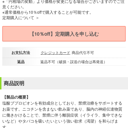
※「円相場の変動」より価格が変更になる場合がございますのでご注
意ください。
※通常価格から10％offで購入することが可能です。
定期購入について ＞
【10％off】定期購入を申し込む
お支払方法
クレジットカード
商品代引不可
返品
返品不可（破損・誤送の場合は再発送）
商品説明
【製品の概要】
塩酸ブプロピオンを有効成分としており、禁煙治療をサポートする
お薬です。ニコチンを含まない飲み薬であり、脳内の神経伝達物質
に働きかけることで、禁煙に伴う離脱症状（イライラ、集中できな
いなど）やタバコを吸いたいという強い欲求（渇望）を和らげま
す。