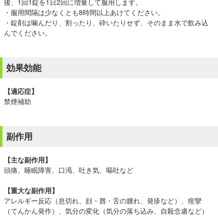
後、1回1錠を1日2回に増量して服用します。
・服用間隔は少なくとも8時間以上あけてください。
・錠剤は噛んだり、割ったり、砕いたりせず、そのまま水で飲み込
んでください。
効果効能
【適応症】
禁煙補助
副作用
【主な副作用】
頭痛、睡眠障害、口渇、吐き気、嘔吐など
【重大な副作用】
アレルギー反応（息切れ、顔・唇・舌の腫れ、発疹など）、痙攣
（てんかん発作）、気分の変化（気分の落ち込み、自殺念慮など）