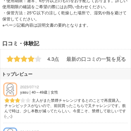
・使用期限：通常、6か月以上のものをお手配しております。詳しい
使用期限の確認をご希望の際にはお問い合わせください。
・保管方法：25℃以下の涼しく乾燥した場所で、湿気や熱を避けて
保管してください。
※ページ記載内容は説明文書の要約となります。
口コミ・体験記
4.3点
最新の口コミの一覧を見る
トップレビュー
2023/07/12
yasu | 40～49歳 | 女性
主人がまた禁煙チャレンジするとのことで再度購入。
チャンピックスがないので、前回買ったこちらで又チャレンジです。飲
んで時は、少し本数が減ってたらしい。今度こそ、禁煙して欲しいです
(-_-;)