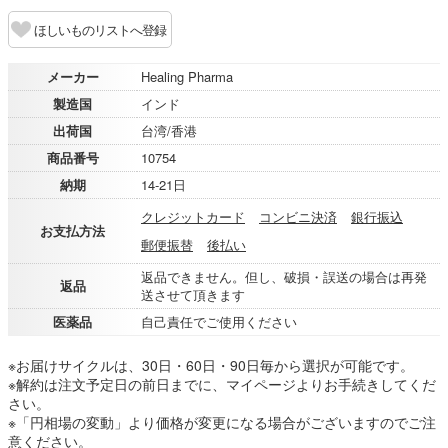
ほしいものリストへ登録
メーカー
Healing Pharma
製造国
インド
出荷国
台湾/香港
商品番号
10754
納期
14-21日
クレジットカード
コンビニ決済
銀行振込
お支払方法
郵便振替
後払い
返品できません。但し、破損・誤送の場合は再発
返品
送させて頂きます
医薬品
自己責任でご使用ください
※お届けサイクルは、30日・60日・90日毎から選択が可能です。
※解約は注文予定日の前日までに、マイページよりお手続きしてくだ
さい。
※「円相場の変動」より価格が変更になる場合がございますのでご注
意ください。