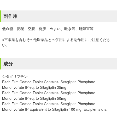
副作用
低血糖、便秘、空腹、発疹、めまい、吐き気、肝障害等
※市販薬を含むその他医薬品との併用による副作用にご注意くださ
い。
成分
シタグリプチン
Each Film Coated Tablet Contains: Sitagliptin Phosphate
Monohydrate IP eq. to Sitagliptin 25mg
Each Film Coated Tablet Contains: Sitagliptin Phosphate
Monohydrate IP eq. to Sitagliptin 50mg
Each Film Coated Tablet Contains: Sitagliptin Phosphate
Monohydrate IP Equivalent to Sitagliptin 100 mg, Excipients q.s.