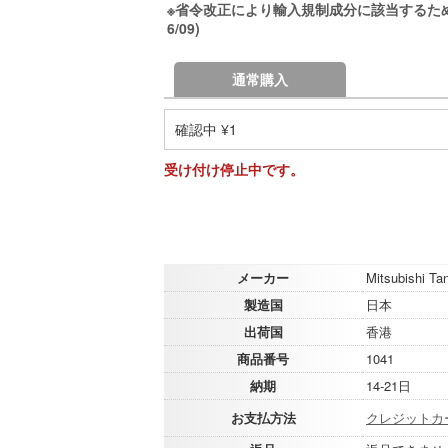
※省令改正により輸入規制成分に該当するため
6/09)
通常購入
確認中 ¥1
受け付け停止中です。
メーカー
Mitsubishi T
製造国
日本
出荷国
香港
商品番号
1041
納期
14-21日
お支払方法
クレジットカ