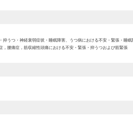
・抑うつ・神経衰弱症状・睡眠障害、うつ病における不安・緊張・睡眠
症，腰痛症，筋収縮性頭痛における不安・緊張・抑うつおよび筋緊張