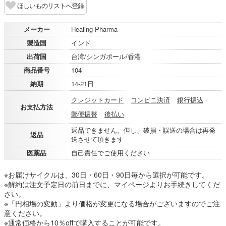
ほしいものリストへ登録
メーカー
Healing Pharma
製造国
インド
出荷国
台湾/シンガポール/香港
商品番号
104
納期
14-21日
クレジットカード
コンビニ決済
銀行振込
お支払方法
郵便振替
後払い
返品できません。但し、破損・誤送の場合は再発
返品
送させて頂きます
医薬品
自己責任でご使用ください
※お届けサイクルは、30日・60日・90日毎から選択が可能です。
※解約は注文予定日の前日までに、マイページよりお手続きしてくだ
さい。
※「円相場の変動」より価格が変更になる場合がございますのでご注
意ください。
※通常価格から10％offで購入することが可能です。