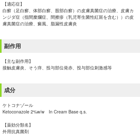
【適応症】
白癬（足白癬、体部白癬、股部白癬）の皮膚真菌症の治療、皮膚カ
ンジダ症（指間糜爛症、間擦疹（乳児寄生菌性紅斑を含む））の皮
膚真菌症の治療、癜風、脂漏性皮膚炎
副作用
【主な副作用】
接触皮膚炎、そう痒、投与部位発赤、投与部位刺激感等
成分
ケトコナゾール
Ketoconazole 2%w/w In Cream Base q.s.
【薬効分類名】
外用抗真菌剤