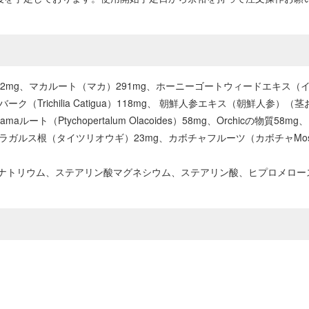
82mg、マカルート（マカ）291mg、ホーニーゴートウィードエキス（イカリ
バーク（Trichilia Catigua）118mg、 朝鮮人参エキス（朝鮮人参）
amaルート（Ptychopertalum Olacoides）58mg、Orchic
g、アストラガルス根（タイツリオウギ）23mg、カボチャフルーツ（カボチャMo
ナトリウム、ステアリン酸マグネシウム、ステアリン酸、ヒプロメロー