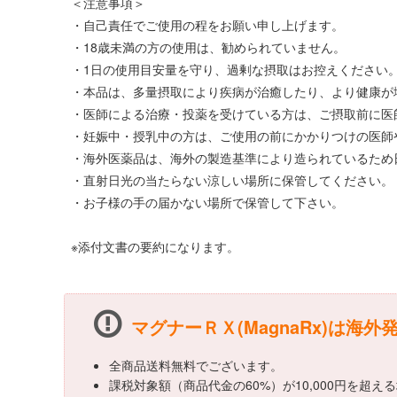
＜注意事項＞
・自己責任でご使用の程をお願い申し上げます。
・18歳未満の方の使用は、勧められていません。
・1日の使用目安量を守り、過剰な摂取はお控えください
・本品は、多量摂取により疾病が治癒したり、より健康が
・医師による治療・投薬を受けている方は、ご摂取前に医
・妊娠中・授乳中の方は、ご使用の前にかかりつけの医師
・海外医薬品は、海外の製造基準により造られているため
・直射日光の当たらない涼しい場所に保管してください。
・お子様の手の届かない場所で保管して下さい。
※添付文書の要約になります。
マグナーＲＸ(MagnaRx)は海外
全商品送料無料でございます。
課税対象額（商品代金の60%）が10,000円を超