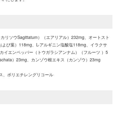
ソウSagittatum）（エアリアル）232mg、オートスト
（茎および葉）118mg、L-アルギニン塩酸塩118mg、イラクサ
の物質58mg、カイエンペッパー（トウガラシアンナム）（フルーツ ）5
schata）23mg、カンゾウ根エキス（カンゾウ）23mg
ス、ポリエチレングリコール