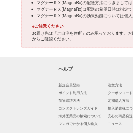
マグナーＲＸ(MagnaRx)の配送方法につきまし
マグナーＲＸ(MagnaRx)は配送の希望日時は指定
マグナーＲＸ(MagnaRx)の効果効能について
※ご注意ください
お届け先は「ご自宅を住所」のみ承っております。お
からご確認ください。
ヘルプ
新規会員登録
注文方法
ポイント利用方法
クーポンコード
荷物追跡方法
定期購入方法
コンタクトレンズガイド
輸入消費税につ
海外医薬品の検索について
安心の商品発送
マンガでわかる個人輸入
ニュース