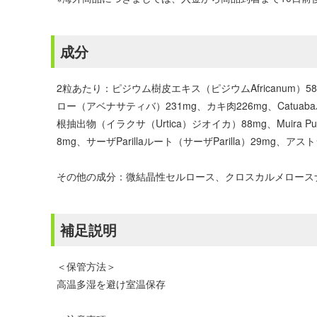
成分
2粒あたり：ピジウム樹皮エキス（ピジウムAfricanum）5
ロー（アベナサティバ）231mg、カキ肉226mg、Catuaba
根抽出物（イラクサ（Urtica）ジオイカ）88mg、Muira Pu
8mg、サーザParillaルート（サーザParilla）29m
その他の成分：微結晶性セルロース、クロスカルメロース
補足説明
＜保管方法＞
高温多湿を避け室温保存