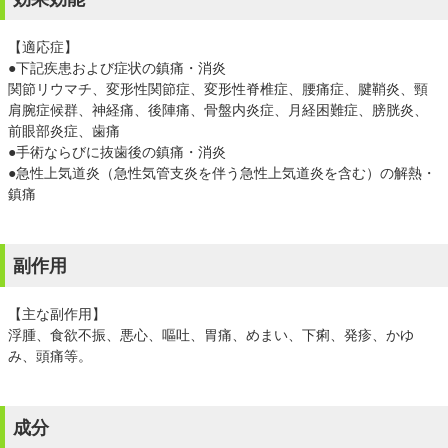
【適応症】
●下記疾患および症状の鎮痛・消炎
関節リウマチ、変形性関節症、変形性脊椎症、腰痛症、腱鞘炎、頸
肩腕症候群、神経痛、後陣痛、骨盤内炎症、月経困難症、膀胱炎、
前眼部炎症、歯痛
●手術ならびに抜歯後の鎮痛・消炎
●急性上気道炎（急性気管支炎を伴う急性上気道炎を含む）の解熱・
鎮痛
副作用
【主な副作用】
浮腫、食欲不振、悪心、嘔吐、胃痛、めまい、下痢、発疹、かゆ
み、頭痛等。
成分