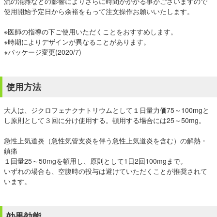
流の混雑などの影響によりさらに時間がかかる事がございますので
使用開始予定日から余裕をもって注文操作お願いいたします。
※医師の指導の下ご使用いただくことをおすすめします。
※時期によりデザインが異なることがあります。
※パッケージ変更(2020/7)
使用方法
大人は、ジクロフェナクナトリウムとして１日量力価75～100mgと
し原則として３回に分け使用する。頓用する場合には25～50mg。
急性上気道炎（急性気管支炎を伴う急性上気道炎を含む）の解熱・
鎮痛
１回量25～50mgを頓用し、原則として1日2回100mgまで。
いずれの場合も、空腹時の投与は避けていただくことが推奨されて
います。
効果効能