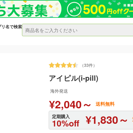
プリ名で検索
（33件）
アイピル(i-pill)
海外発送
¥2,040～
送料無料
¥1,830～
定期購入
10%off