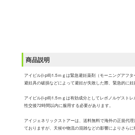
商品説明
アイピル(i-pill)1.5ｍｇは緊急避妊薬剤（モーニングアフ
避妊具の破損などによって避妊が失敗した際、緊急的に妊
アイピル(i-pill)1.5ｍｇは有効成分としてレボノルゲストレル
性交後72時間以内に服用する必要があります。
アイジェネリックストアーは、送料無料で海外の正規代理
ておりますが、天候や物流の混雑などの影響によりさらに