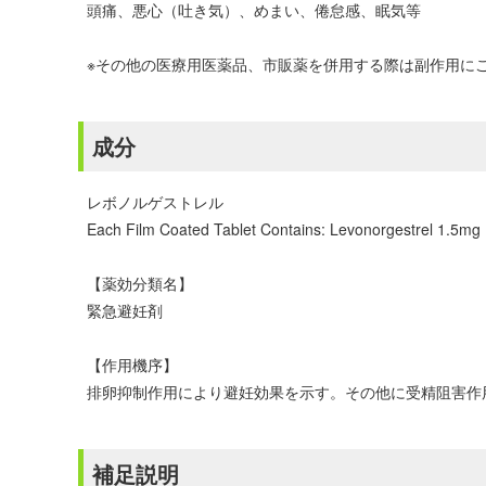
頭痛、悪心（吐き気）、めまい、倦怠感、眠気等
※その他の医療用医薬品、市販薬を併用する際は副作用に
成分
レボノルゲストレル
Each Film Coated Tablet Contains: Levonorgestrel 1.5mg
【薬効分類名】
緊急避妊剤
【作用機序】
排卵抑制作用により避妊効果を示す。その他に受精阻害作
補足説明