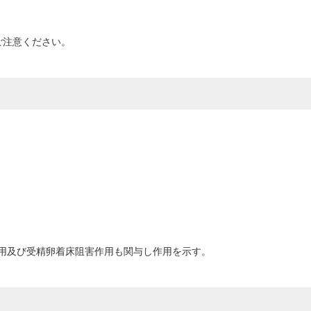
ご注意ください。
用及び受精卵着床阻害作用も関与し作用を示す。