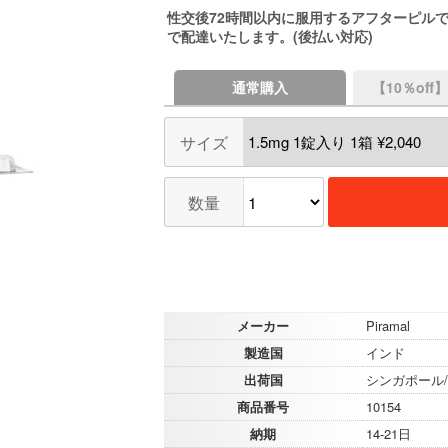
性交後72時間以内に服用するアフターピル
で配達いたします。(後払い対応)
通常購入
【10％of
サイズ
数量
メーカー
Piramal
製造国
インド
出荷国
シンガポール
商品番号
10154
納期
14-21日