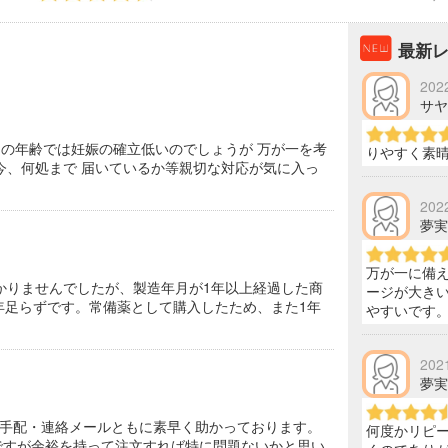
最新
202
サヤカ
この年齢では妊娠の確立低いのでしょうが 万が一を考
りやすく素
今、何処まで 届いているか等親切な対応が気に入っ
202
夢実 
万が一に備
かりませんでしたが、製造年月が1年以上経過した商
ージが大き
年足らずです。常備薬として購入したため、また1年
やすいです
202
夢実 
手配・連絡メールともに素早く助かっております。
何度かリピ
ですが余裕を持って注文すれば特に問題ないかと思い