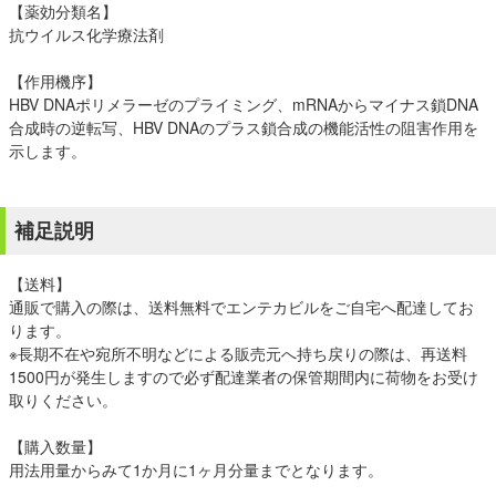
【薬効分類名】
抗ウイルス化学療法剤
【作用機序】
HBV DNAポリメラーゼのプライミング、mRNAからマイナス鎖DNA
合成時の逆転写、HBV DNAのプラス鎖合成の機能活性の阻害作用を
示します。
補足説明
【送料】
通販で購入の際は、送料無料でエンテカビルをご自宅へ配達してお
ります。
※長期不在や宛所不明などによる販売元へ持ち戻りの際は、再送料
1500円が発生しますので必ず配達業者の保管期間内に荷物をお受け
取りください。
【購入数量】
用法用量からみて1か月に1ヶ月分量までとなります。