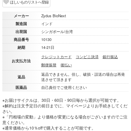
ほしいものリストへ登録
メーカー
Zydus BioNext
製造国
インド
出荷国
シンガポール/台湾
商品番号
10130
納期
14-21日
クレジットカード
コンビニ決済
銀行振込
お支払方法
郵便振替
後払い
返品できません。但し、破損・誤送の場合は再発
返品
送させて頂きます
医薬品
自己責任でご使用ください
※お届けサイクルは、30日・60日・90日毎から選択が可能です。
※解約は注文予定日の前日までに、マイページよりお手続きしてくだ
さい。
※「円相場の変動」より価格が変更になる場合がございますのでご注
意ください。
※通常価格から10％offで購入することが可能です。