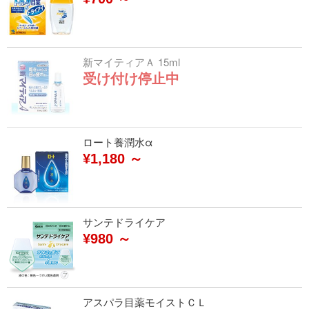
新マイティアＡ 15ml
受け付け停止中
ロート養潤水α
¥1,180 ～
サンテドライケア
¥980 ～
アスパラ目薬モイストＣＬ