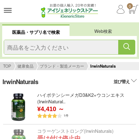
0
Web検索
医薬品・サプリ名で検索
TOP
健康食品
ブランド・製造メーカー
IrwinNaturals
IrwinNaturals
並び替え
ハイポテンシーメガD3&K2+ウコンエキス
(IrwinNatural..
¥4,410 ～
1
件
コラーゲンストロング(IrwinNaturals)
受け付け停止中