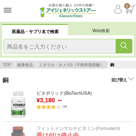
0
Web検索
医薬品・サプリ名で検索
TOP
健康食品
ミネラル・オメガ3（不飽和脂肪酸）
銅
銅
並び替え
ビタボリック(BioTechUSA)
¥3,180 ～
1
件
フィットメンマルチビタミン(Formutech)
受け付け停止中