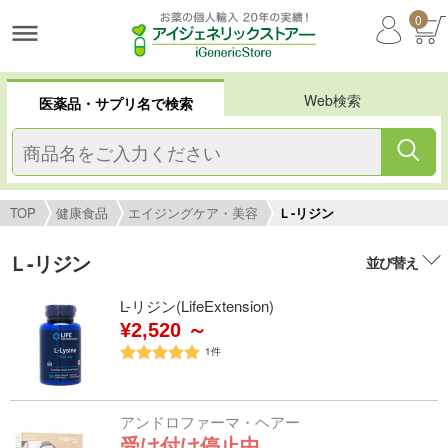
0
Web検索
医薬品・サプリ名で検索
TOP
健康食品
エイジングケア・美容
Ｌ-リジン
Ｌ-リジン
並び替え
L-リジン(LifeExtension)
¥2,520 ～
1
件
アンドロファーマ・ヘアー
受け付け停止中