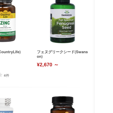
untryLife)
フェヌグリークシード(Swans
on)
¥2,670 ～
4
件