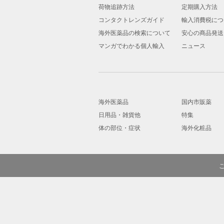
荷物追跡方法
定期購入方法
コンタクトレンズガイド
輸入消費税につ
海外医薬品の検索について
安心の商品発送
マンガでわかる個人輸入
ニュース
海外医薬品
国内市販薬
日用品・雑貨他
特集
体の部位・症状
海外化粧品