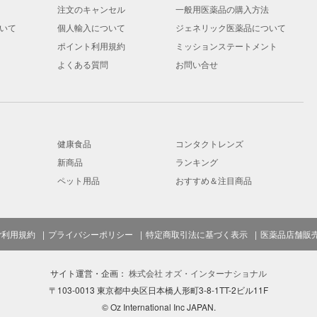
注文のキャンセル
一般用医薬品の購入方法
いて
個人輸入について
ジェネリック医薬品について
ポイント利用規約
ミッションステートメント
よくある質問
お問い合せ
健康食品
コンタクトレンズ
新商品
ランキング
ペット用品
おすすめ＆注目商品
ご利用規約
プライバシーポリシー
特定商取引法に基づく表示
医薬品店舗販
サイト運営・企画：
株式会社 オズ・インターナショナル
〒103-0013 東京都中央区日本橋人形町3-8-1TT-2ビル11F
© Oz International Inc JAPAN.