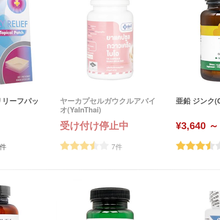
イリリーフパッ
ヤーカプセルガウクルアバイ
亜鉛 ジンク(Co
オ(YaInThai)
受け付け停止中
¥3,640 ～
件
7
件