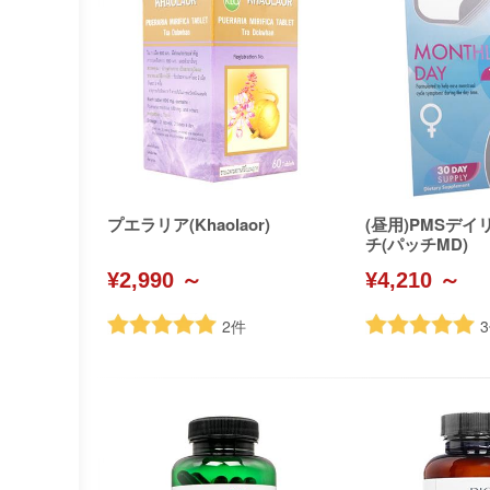
プエラリア(Khaolaor)
(昼用)PMSデ
チ(パッチMD)
¥2,990 ～
¥4,210 ～
2
件
3