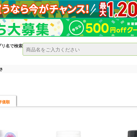
プリ名で検索
さ
評価順