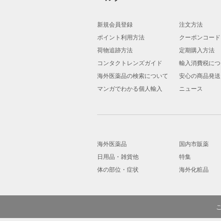
新規会員登録
注文方法
ポイント利用方法
クーポンコード
荷物追跡方法
定期購入方法
コンタクトレンズガイド
輸入消費税につ
海外医薬品の検索について
安心の商品発送
マンガでわかる個人輸入
ニュース
海外医薬品
国内市販薬
日用品・雑貨他
特集
体の部位・症状
海外化粧品