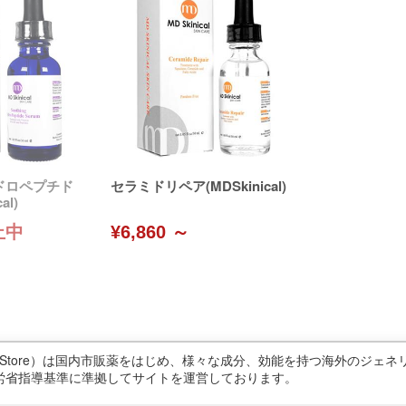
ドロペプチド
セラミドリペア(MDSkinical)
al)
止中
¥6,860 ～
ricStore）は国内市販薬をはじめ、様々な成分、効能を持つ海外のジ
労省指導基準に準拠してサイトを運営しております。