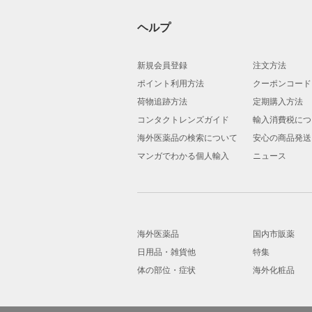
ヘルプ
新規会員登録
注文方法
ポイント利用方法
クーポンコード
荷物追跡方法
定期購入方法
コンタクトレンズガイド
輸入消費税につ
海外医薬品の検索について
安心の商品発送
マンガでわかる個人輸入
ニュース
海外医薬品
国内市販薬
日用品・雑貨他
特集
体の部位・症状
海外化粧品